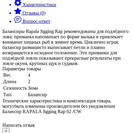
Характеристики
Отзывы (0)
Вопрос-ответ
Балансиры Rapala Jigging Rap рекомендованы для подлёдного
лова: приманка напоминает по форме малька и привлекает
внимание хищных рыб в зимнее время. Циклично играя,
балансир размашисто выписывает петли и плавно
возвращается в исходное положение. Эти приманки для
подлёдной ловли показывают прекрасные результаты при
ловле окуня, крупных щук и судаков.
Параметры товары
Вес
4
Длина
2
Сезонность
Зима
Тип
Балансир
Технические характеристики и комплектация товара,
могутбыть изменены производителем без уведомления
Балансир RAPALA Jigging Rap 02 /CW
Написать отзыв
×