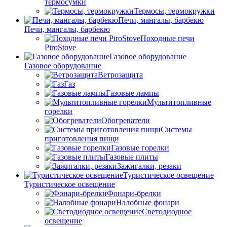
термосумки
Термосы, термокружки
Печи, мангалы, барбекю
Печи, мангалы, барбекю
Походные печи
PiroStove
Газовое оборудование
Газовое оборудование
Ветрозащита
Газ
Газовые лампы
Мультитопливные
горелки
Обогреватели
Системы
приготовления пищи
Газовые горелки
Газовые плиты
Зажигалки, резаки
Туристическое освещение
Туристическое освещение
Фонари-брелки
Налобные фонари
Светодиодное
освещение