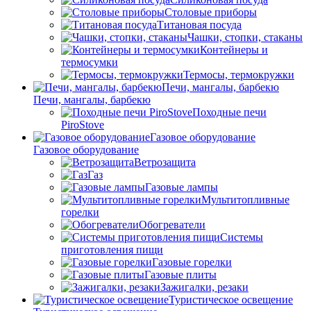
Столовые приборы
Титановая посуда
Чашки, стопки, стаканы
Контейнеры и
термосумки
Термосы, термокружки
Печи, мангалы, барбекю
Печи, мангалы, барбекю
Походные печи
PiroStove
Газовое оборудование
Газовое оборудование
Ветрозащита
Газ
Газовые лампы
Мультитопливные
горелки
Обогреватели
Системы
приготовления пищи
Газовые горелки
Газовые плиты
Зажигалки, резаки
Туристическое освещение