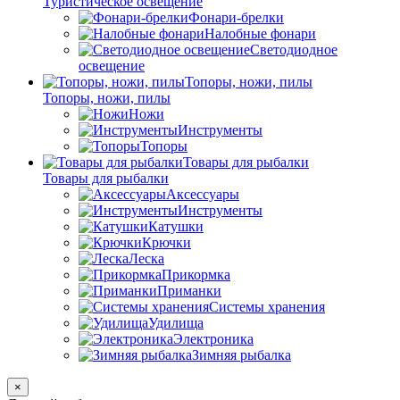
Туристическое освещение
Фонари-брелки
Налобные фонари
Светодиодное
освещение
Топоры, ножи, пилы
Топоры, ножи, пилы
Ножи
Инструменты
Топоры
Товары для рыбалки
Товары для рыбалки
Аксессуары
Инструменты
Катушки
Крючки
Леска
Прикормка
Приманки
Системы хранения
Удилища
Электроника
Зимняя рыбалка
×