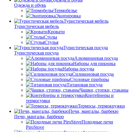
Одежда и обувь
Термобелье
Экипировка
Туристическая мебель
Туристическая мебель
Кровати
Столы
Стулья
Туристическая посуда
Туристическая посуда
Алюминиевая посуда
Наборы для пикника
Наборы посуды
Силиконовая посуда
Столовые приборы
Титановая посуда
Чашки, стопки, стаканы
Контейнеры и
термосумки
Термосы, термокружки
Печи, мангалы, барбекю
Печи, мангалы, барбекю
Походные печи
PiroStove