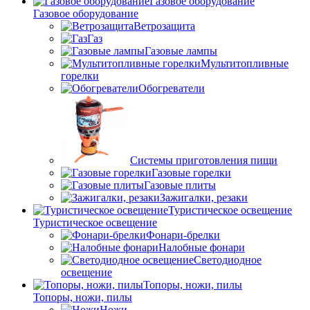
Газовое оборудование
Газовое оборудование
Ветрозащита
Газ
Газовые лампы
Мультитопливные
горелки
Обогреватели
Системы приготовления пищи
Газовые горелки
Газовые плиты
Зажигалки, резаки
Туристическое освещение
Туристическое освещение
Фонари-брелки
Налобные фонари
Светодиодное
освещение
Топоры, ножи, пилы
Топоры, ножи, пилы
Ножи