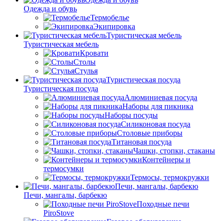
Одежда и обувь
Термобелье
Экипировка
Туристическая мебель
Туристическая мебель
Кровати
Столы
Стулья
Туристическая посуда
Туристическая посуда
Алюминиевая посуда
Наборы для пикника
Наборы посуды
Силиконовая посуда
Столовые приборы
Титановая посуда
Чашки, стопки, стаканы
Контейнеры и
термосумки
Термосы, термокружки
Печи, мангалы, барбекю
Печи, мангалы, барбекю
Походные печи
PiroStove