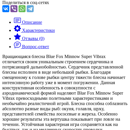
Поделиться в соц-сетях
Описание
Характеристики
Отзывы (0)
Вопрос-ответ
Вращающаяся блесна Blue Fox Minnow Super Vibrax
отличается своим уникальным строением сердечника и
потрясающей дальнобойностью. Сердечник представленной
блесны исполнен в виде небольшой рыбки. Благодаря
смещенному к голове рыбки центру тяжести блесна начинает
интенсивную работу уже в момент погружении. Данная
конструктивная особенность в совокупности с
аэродинамической формой наделяют Blue Fox Minnow Super
Vibrax превосходными полетными характеристиками и
необычайно реалистичной игрой. Блесна способна соблазнить
абсолютно разные виды рыб: окуня, голавля, щуку,
представителей семейства лососевые и жереха. Особенно
хорошие результаты эта вертушка показывает при ловле на
течении. Устойчивая характерная игра сохраняется как на
быстрых, так и на медленных скоростях проводки.