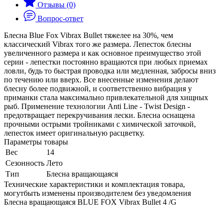
Отзывы (0)
Вопрос-ответ
Блесна Blue Fox Vibrax Bullet тяжелее на 30%, чем
классический Vibrax того же размера. Лепесток блесны
увеличенного размера и как основное преимущество этой
серии - лепестки постоянно вращаются при любых приемах
ловли, будь то быстрая проводка или медленная, забросы вниз
по течению или вверх. Все внесенные изменения делают
блесну более подвижной, и соответственно вибрация у
приманки стала максимально привлекательной для хищных
рыб. Применение технологии Anti Line - Twist Design -
предотвращает перекручивания лески. Блесна оснащена
прочными острыми тройниками с химической заточкой,
лепесток имеет оригинальную расцветку.
Параметры товары
Вес
14
Сезонность
Лето
Тип
Блесна вращающаяся
Технические характеристики и комплектация товара,
могутбыть изменены производителем без уведомления
Блесна вращающаяся BLUE FOX Vibrax Bullet 4 /G