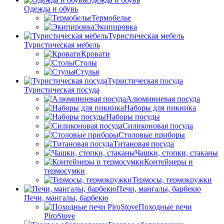
Одежда и обувь
Термобелье
Экипировка
Туристическая мебель
Туристическая мебель
Кровати
Столы
Стулья
Туристическая посуда
Туристическая посуда
Алюминиевая посуда
Наборы для пикника
Наборы посуды
Силиконовая посуда
Столовые приборы
Титановая посуда
Чашки, стопки, стаканы
Контейнеры и
термосумки
Термосы, термокружки
Печи, мангалы, барбекю
Печи, мангалы, барбекю
Походные печи
PiroStove