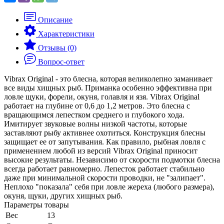
Описание
Характеристики
Отзывы (0)
Вопрос-ответ
Vibrax Original - это блесна, которая великолепно заманивает
все виды хищных рыб. Приманка особенно эффективна при
ловле щуки, форели, окуня, голавля и язя. Vibrax Original
работает на глубине от 0,6 до 1,2 метров. Это блесна с
вращающимся лепестком среднего и глубокого хода.
Имитирует звуковые волны низкой частоты, которые
заставляют рыбу активнее охотиться. Конструкция блесны
защищает ее от запутывания. Как правило, рыбная ловля с
применением любой из версий Vibrax Original приносит
высокие результаты. Независимо от скорости подмотки блесна
всегда работает равномерно. Лепесток работает стабильно
даже при минимальной скорости проводки, не "залипает".
Неплохо "показала" себя при ловле жереха (любого размера),
окуня, щуки, других хищных рыб.
Параметры товары
Вес
13