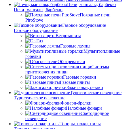
Печи, мангалы, барбекю
Печи, мангалы, барбекю
Походные печи
PiroStove
Газовое оборудование
Газовое оборудование
Ветрозащита
Газ
Газовые лампы
Мультитопливные
горелки
Обогреватели
Системы
приготовления пищи
Газовые горелки
Газовые плиты
Зажигалки, резаки
Туристическое освещение
Туристическое освещение
Фонари-брелки
Налобные фонари
Светодиодное
освещение
Топоры, ножи, пилы
Топоры, ножи, пилы