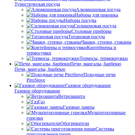
Туристическая посуда
Алюминиевая посуда
Наборы для пикника
Наборы посуды
Силиконовая посуда
Столовые приборы
Титановая посуда
Чашки, стопки, стаканы
Контейнеры и
термосумки
Термосы, термокружки
Печи, мангалы, барбекю
Печи, мангалы, барбекю
Походные печи
PiroStove
Газовое оборудование
Газовое оборудование
Ветрозащита
Газ
Газовые лампы
Мультитопливные
горелки
Обогреватели
Системы
приготовления пищи