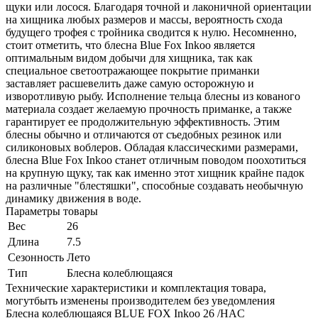
щуки или лосося. Благодаря точной и лаконичной ориентации
на хищника любых размеров и массы, вероятность схода
будущего трофея с тройника сводится к нулю. Несомненно,
стоит отметить, что блесна Blue Fox Inkoo является
оптимальным видом добычи для хищника, так как
специальное светоотражающее покрытие приманки
заставляет расшевелить даже самую осторожную и
изворотливую рыбу. Исполнение тельца блесны из кованого
материала создает желаемую прочность приманке, а также
гарантирует ее продолжительную эффективность. Этим
блесны обычно и отличаются от съедобных резинок или
силиконовых воблеров. Обладая классическими размерами,
блесна Blue Fox Inkoo станет отличным поводом поохотиться
на крупную щуку, так как именно этот хищник крайне падок
на различные "блестяшки", способные создавать необычную
динамику движения в воде.
Параметры товары
Вес
26
Длина
7.5
Сезонность
Лето
Тип
Блесна колеблющаяся
Технические характеристики и комплектация товара,
могутбыть изменены производителем без уведомления
Блесна колеблющаяся BLUE FOX Inkoo 26 /HAC