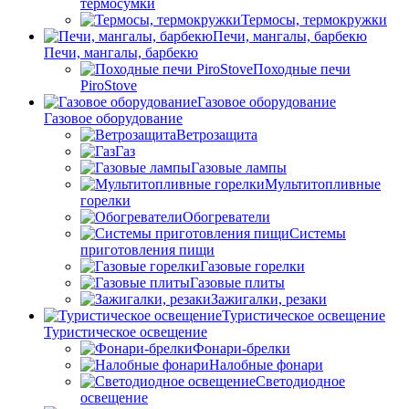
термосумки
Термосы, термокружки
Печи, мангалы, барбекю
Печи, мангалы, барбекю
Походные печи
PiroStove
Газовое оборудование
Газовое оборудование
Ветрозащита
Газ
Газовые лампы
Мультитопливные
горелки
Обогреватели
Системы
приготовления пищи
Газовые горелки
Газовые плиты
Зажигалки, резаки
Туристическое освещение
Туристическое освещение
Фонари-брелки
Налобные фонари
Светодиодное
освещение