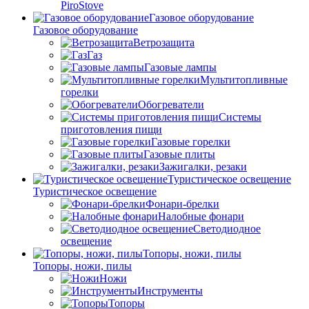
PiroStove
Газовое оборудование
Газовое оборудование
Ветрозащита
Газ
Газовые лампы
Мультитопливные
горелки
Обогреватели
Системы
приготовления пищи
Газовые горелки
Газовые плиты
Зажигалки, резаки
Туристическое освещение
Туристическое освещение
Фонари-брелки
Налобные фонари
Светодиодное
освещение
Топоры, ножи, пилы
Топоры, ножи, пилы
Ножи
Инструменты
Топоры