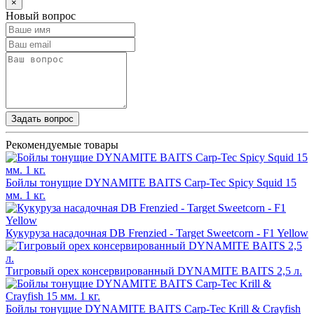
×
Новый вопрос
Задать вопрос
Рекомендуемые товары
Бойлы тонущие DYNAMITE BAITS Carp-Tec Spicy Squid 15
мм. 1 кг.
Кукуруза насадочная DB Frenzied - Target Sweetcorn - F1 Yellow
Тигровый орех консервированный DYNAMITE BAITS 2,5 л.
Бойлы тонущие DYNAMITE BAITS Carp-Tec Krill & Crayfish