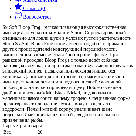
Отзывы (0)
Вопрос-ответ
Sx-Soft Bloop Frog - мягкая плавающая высококачественная
имитация лягушки от компании Storm. Спроектированный
специально для ловли щуки в услових густой растительности
Storm Sx-Soft Bloop Frog отличается от подобных приманок
других производителей конструкцией передней части,
выполненной в классической "попперной" форме. При
рывковой проводке Bloop Frog не только ведёт себя как
настоящая лягушка, но при этом создает булькающий звук, как
заправский поппер, издалека привлекая затаившегося
хищника. Длинный цветной трейлер из мягкого силикона
имитирует конечности земноводного и своей хаотичной
игрой дополнительно привлекает щуку. Воблер оснащен
двойным крючком VMC Black Nickel, не дающим ни
малейшего шанса сойти вашему трофею. Специальная форма
предотвращает попадание лески в воду и зацепы за
водоросли. Полый мягкий корпус увеличивает шанс
подсечки. Имитация конечностей для дополнительного
привлечения рыбы.
Параметры товары
Вес
20