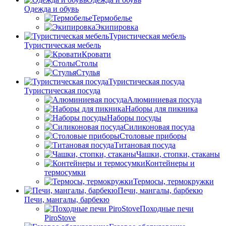
Одежда и обувь
Термобелье
Экипировка
Туристическая мебель
Туристическая мебель
Кровати
Столы
Стулья
Туристическая посуда
Туристическая посуда
Алюминиевая посуда
Наборы для пикника
Наборы посуды
Силиконовая посуда
Столовые приборы
Титановая посуда
Чашки, стопки, стаканы
Контейнеры и
термосумки
Термосы, термокружки
Печи, мангалы, барбекю
Печи, мангалы, барбекю
Походные печи
PiroStove