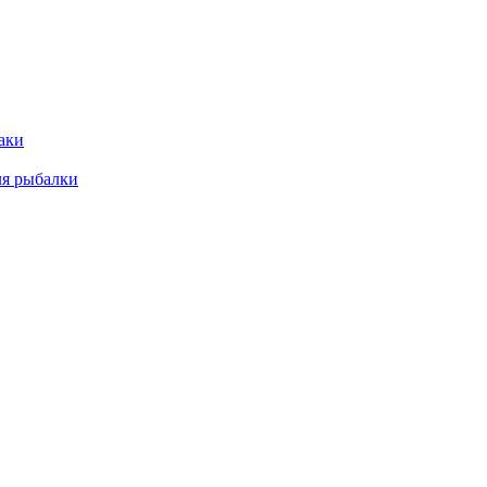
аки
ля рыбалки