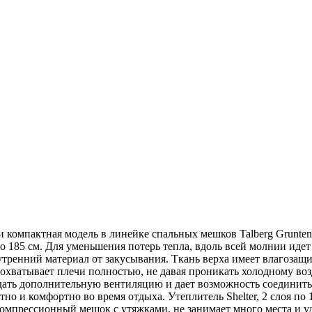
пактная модель в линейке спальных мешков Talberg Grunten – 
до 185 см. Для уменьшения потерь тепла, вдоль всей молнии ид
тренний материал от закусывания. Ткань верха имеет влагозащи
, охватывает плечи полностью, не давая проникать холодному в
дать дополнительную вентиляцию и дает возможность соединить 
тно и комфортно во время отдыха. Утеплитель Shelter, 2 слоя по
 компрессионный мешок с утяжками, не занимает много места и 