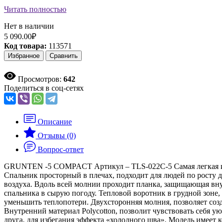
Читать полностью
Нет в наличии
5 090.00₽
Код товара:
113571
Избранное
Сравнить
Просмотров:
642
Поделиться в соц-сетях
Описание
Отзывы (0)
Вопрос-ответ
GRUNTEN -5 COMPACT Артикул – TLS-022C-5 Самая легкая и ком
Спальник просторный в плечах, подходит для людей по росту 
воздуха. Вдоль всей молнии проходит планка, защищающая вну
спальника в сырую погоду. Тепловой воротник в грудной зоне
уменьшить теплопотери. Двухсторонняя молния, позволяет соз
Внутренний материал Polycotton, позволит чувствовать себя ую
друга, для избегания эффекта «холодного шва». Модель имеет