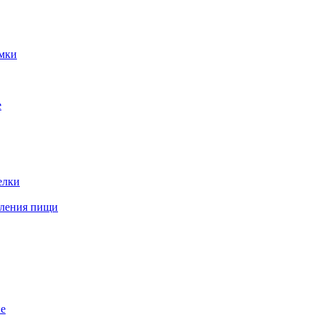
мки
e
елки
вления пищи
е