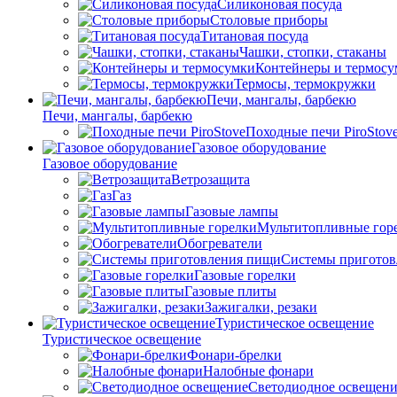
Силиконовая посуда
Столовые приборы
Титановая посуда
Чашки, стопки, стаканы
Контейнеры и термосу
Термосы, термокружки
Печи, мангалы, барбекю
Печи, мангалы, барбекю
Походные печи PiroStov
Газовое оборудование
Газовое оборудование
Ветрозащита
Газ
Газовые лампы
Мультитопливные гор
Обогреватели
Системы пригото
Газовые горелки
Газовые плиты
Зажигалки, резаки
Туристическое освещение
Туристическое освещение
Фонари-брелки
Налобные фонари
Светодиодное освещени