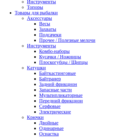
Инструменты
Топоры
Товары для рыбалки
Аксессуары
Весы
Захваты
Подсачеки
Прочее / Полезные мелочи
Инструменты
Комбо-наборы
Кусачки / Ножницы
Плоскогубцы / Щипцы
Катушки
Байткастинговые
Байтранер
Задний фрикцион
Запасные части
Мультипликаторные
Передний фрикцион
Серфовые
Электрические
Крючки
Двойные
Одинарные
Оснастка