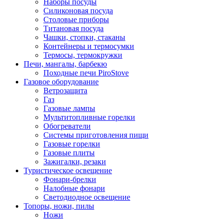
Наборы посуды
Силиконовая посуда
Столовые приборы
Титановая посуда
Чашки, стопки, стаканы
Контейнеры и термосумки
Термосы, термокружки
Печи, мангалы, барбекю
Походные печи PiroStove
Газовое оборудование
Ветрозащита
Газ
Газовые лампы
Мультитопливные горелки
Обогреватели
Системы приготовления пищи
Газовые горелки
Газовые плиты
Зажигалки, резаки
Туристическое освещение
Фонари-брелки
Налобные фонари
Светодиодное освещение
Топоры, ножи, пилы
Ножи