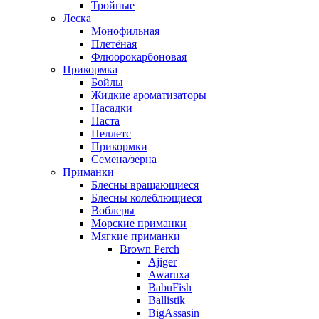
Тройные
Леска
Монофильная
Плетёная
Флюорокарбоновая
Прикормка
Бойлы
Жидкие ароматизаторы
Насадки
Паста
Пеллетс
Прикормки
Семена/зерна
Приманки
Блесны вращающиеся
Блесны колеблющиеся
Воблеры
Морские приманки
Мягкие приманки
Brown Perch
Ajiger
Awaruxa
BabuFish
Ballistik
BigAssasin