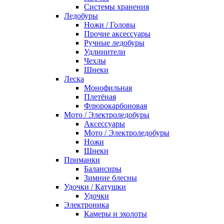
Системы хранения
Ледобуры
Ножи / Головы
Прочие аксессуары
Ручные ледобуры
Удлинители
Чехлы
Шнеки
Леска
Монофильная
Плетёная
Флюрокарбоновая
Мото / Электроледобуры
Аксесcуары
Мото / Электроледобуры
Ножи
Шнеки
Приманки
Балансиры
Зимние блесны
Удочки / Катушки
Удочки
Электроника
Камеры и эхолоты