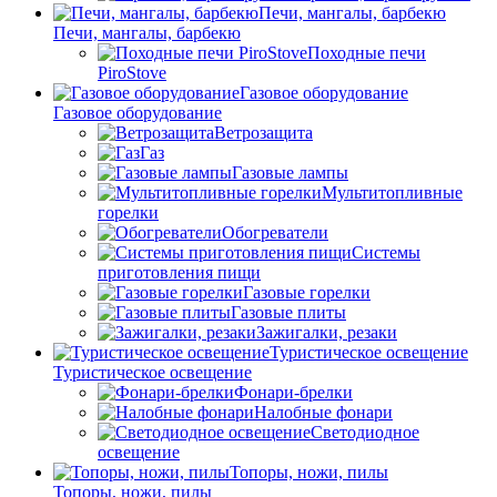
Печи, мангалы, барбекю
Печи, мангалы, барбекю
Походные печи
PiroStove
Газовое оборудование
Газовое оборудование
Ветрозащита
Газ
Газовые лампы
Мультитопливные
горелки
Обогреватели
Системы
приготовления пищи
Газовые горелки
Газовые плиты
Зажигалки, резаки
Туристическое освещение
Туристическое освещение
Фонари-брелки
Налобные фонари
Светодиодное
освещение
Топоры, ножи, пилы
Топоры, ножи, пилы