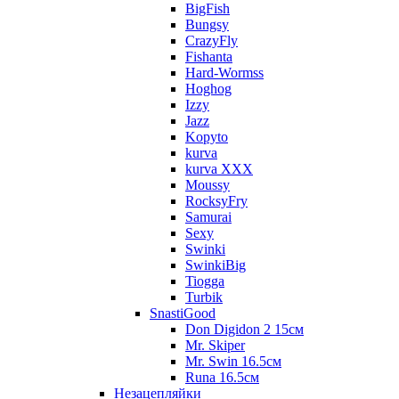
BigFish
Bungsy
CrazyFly
Fishanta
Hard-Wormss
Hoghog
Izzy
Jazz
Kopyto
kurva
kurva XXX
Moussy
RocksyFry
Samurai
Sexy
Swinki
SwinkiBig
Tiogga
Turbik
SnastiGood
Don Digidon 2 15см
Mr. Skiper
Mr. Swin 16.5см
Runa 16.5см
Незацепляйки