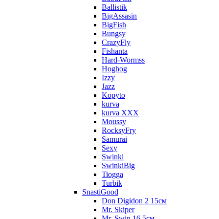
Ballistik
BigAssasin
BigFish
Bungsy
CrazyFly
Fishanta
Hard-Wormss
Hoghog
Izzy
Jazz
Kopyto
kurva
kurva XXX
Moussy
RocksyFry
Samurai
Sexy
Swinki
SwinkiBig
Tiogga
Turbik
SnastiGood
Don Digidon 2 15см
Mr. Skiper
Mr. Swin 16.5см