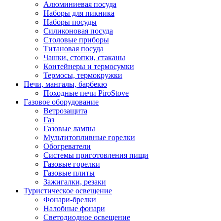
Алюминиевая посуда
Наборы для пикника
Наборы посуды
Силиконовая посуда
Столовые приборы
Титановая посуда
Чашки, стопки, стаканы
Контейнеры и термосумки
Термосы, термокружки
Печи, мангалы, барбекю
Походные печи PiroStove
Газовое оборудование
Ветрозащита
Газ
Газовые лампы
Мультитопливные горелки
Обогреватели
Системы приготовления пищи
Газовые горелки
Газовые плиты
Зажигалки, резаки
Туристическое освещение
Фонари-брелки
Налобные фонари
Светодиодное освещение