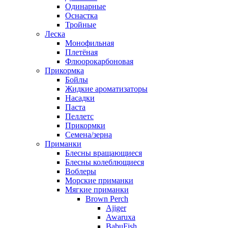
Одинарные
Оснастка
Тройные
Леска
Монофильная
Плетёная
Флюорокарбоновая
Прикормка
Бойлы
Жидкие ароматизаторы
Насадки
Паста
Пеллетс
Прикормки
Семена/зерна
Приманки
Блесны вращающиеся
Блесны колеблющиеся
Воблеры
Морские приманки
Мягкие приманки
Brown Perch
Ajiger
Awaruxa
BabuFish