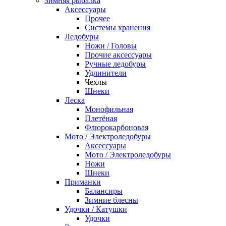
Зимняя рыбалка
Аксессуары
Прочее
Системы хранения
Ледобуры
Ножи / Головы
Прочие аксессуары
Ручные ледобуры
Удлинители
Чехлы
Шнеки
Леска
Монофильная
Плетёная
Флюрокарбоновая
Мото / Электроледобуры
Аксесcуары
Мото / Электроледобуры
Ножи
Шнеки
Приманки
Балансиры
Зимние блесны
Удочки / Катушки
Удочки