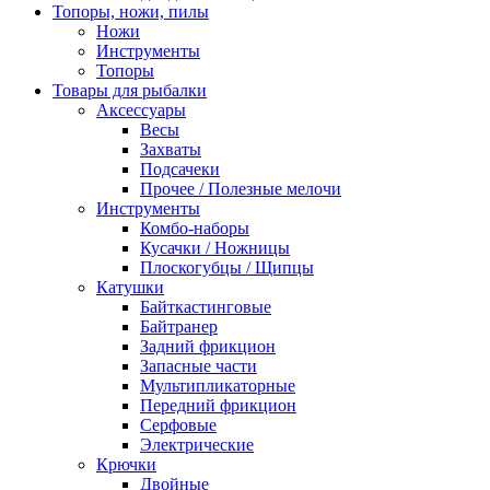
Топоры, ножи, пилы
Ножи
Инструменты
Топоры
Товары для рыбалки
Аксессуары
Весы
Захваты
Подсачеки
Прочее / Полезные мелочи
Инструменты
Комбо-наборы
Кусачки / Ножницы
Плоскогубцы / Щипцы
Катушки
Байткастинговые
Байтранер
Задний фрикцион
Запасные части
Мультипликаторные
Передний фрикцион
Серфовые
Электрические
Крючки
Двойные