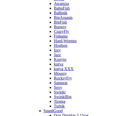
Awaruxa
BabuFish
Ballistik
BigAssasin
BigFish
Bungsy
CrazyFly
Fishanta
Hard-Wormss
Hoghog
Izzy
Jazz
Kopyto
kurva
kurva XXX
Moussy
RocksyFry
Samurai
Sexy
Swinki
SwinkiBig
Tiogga
Turbik
SnastiGood
Don Digidon 2 15см