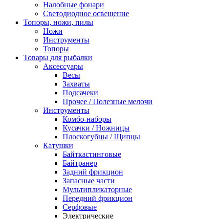
Налобные фонари
Светодиодное освещение
Топоры, ножи, пилы
Ножи
Инструменты
Топоры
Товары для рыбалки
Аксессуары
Весы
Захваты
Подсачеки
Прочее / Полезные мелочи
Инструменты
Комбо-наборы
Кусачки / Ножницы
Плоскогубцы / Щипцы
Катушки
Байткастинговые
Байтранер
Задний фрикцион
Запасные части
Мультипликаторные
Передний фрикцион
Серфовые
Электрические