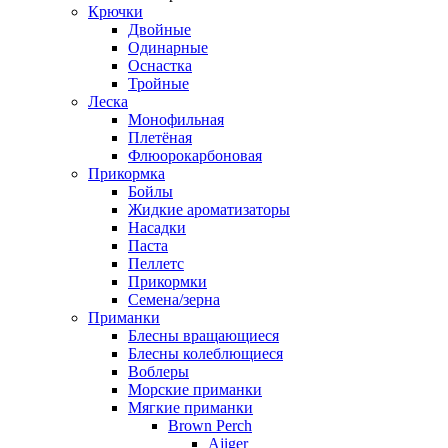
Крючки
Двойные
Одинарные
Оснастка
Тройные
Леска
Монофильная
Плетёная
Флюорокарбоновая
Прикормка
Бойлы
Жидкие ароматизаторы
Насадки
Паста
Пеллетс
Прикормки
Семена/зерна
Приманки
Блесны вращающиеся
Блесны колеблющиеся
Воблеры
Морские приманки
Мягкие приманки
Brown Perch
Ajiger