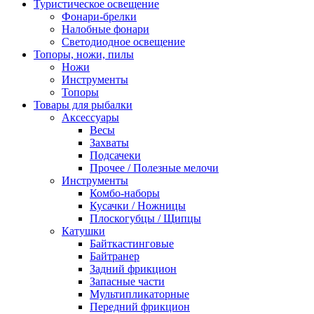
Туристическое освещение
Фонари-брелки
Налобные фонари
Светодиодное освещение
Топоры, ножи, пилы
Ножи
Инструменты
Топоры
Товары для рыбалки
Аксессуары
Весы
Захваты
Подсачеки
Прочее / Полезные мелочи
Инструменты
Комбо-наборы
Кусачки / Ножницы
Плоскогубцы / Щипцы
Катушки
Байткастинговые
Байтранер
Задний фрикцион
Запасные части
Мультипликаторные
Передний фрикцион