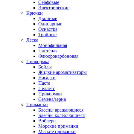
Серфовые
Электрические
Крючки
Двойные
Одинарные
Оснастка
Тройные
Леска
Монофильная
Плетёная
Флюорокарбоновая
Прикормка
Бойлы
Жидкие ароматизаторы
Насадки
Паста
Пеллетс
Прикормки
Семена/зерна
Приманки
Блесны вращающиеся
Блесны колеблющиеся
Воблеры
Морские приманки
Мягкие приманки