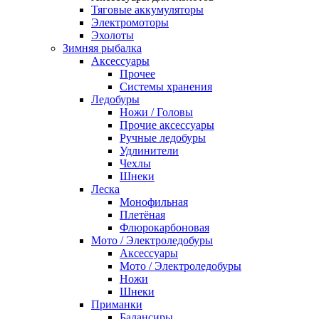
Тяговые аккумуляторы
Электромоторы
Эхолоты
Зимняя рыбалка
Аксессуары
Прочее
Системы хранения
Ледобуры
Ножи / Головы
Прочие аксессуары
Ручные ледобуры
Удлинители
Чехлы
Шнеки
Леска
Монофильная
Плетёная
Флюрокарбоновая
Мото / Электроледобуры
Аксесcуары
Мото / Электроледобуры
Ножи
Шнеки
Приманки
Балансиры