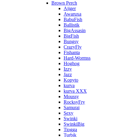
Brown Perch
Ajiger
Awaruxa
BabuFish
Ballistik
BigAssasin
BigFish
Bungsy
CrazyFly
Fishanta
Hard-Wormss
Hoghog
Izzy
Jazz
Kopyto
kurva
kurva XXX
Moussy
RocksyFry
Samurai
Sexy
Swinki
SwinkiBig
Tiogga
Turbik