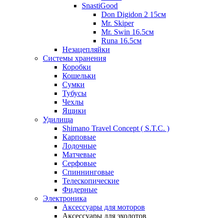
SnastiGood
Don Digidon 2 15см
Mr. Skiper
Mr. Swin 16.5см
Runa 16.5см
Незацепляйки
Системы хранения
Коробки
Кошельки
Сумки
Тубусы
Чехлы
Ящики
Удилища
Shimano Travel Concept ( S.T.C. )
Карповые
Лодочные
Матчевые
Серфовые
Спиннинговые
Телескопические
Фидерные
Электроника
Аксессуары для моторов
Аксессуары для эхолотов