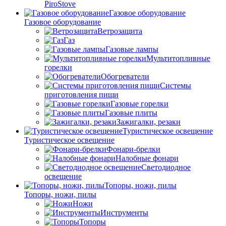
PiroStove
Газовое оборудование
Газовое оборудование
Ветрозащита
Газ
Газовые лампы
Мультитопливные
горелки
Обогреватели
Системы
приготовления пищи
Газовые горелки
Газовые плиты
Зажигалки, резаки
Туристическое освещение
Туристическое освещение
Фонари-брелки
Налобные фонари
Светодиодное
освещение
Топоры, ножи, пилы
Топоры, ножи, пилы
Ножи
Инструменты
Топоры