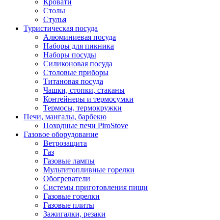
Кровати
Столы
Стулья
Туристическая посуда
Алюминиевая посуда
Наборы для пикника
Наборы посуды
Силиконовая посуда
Столовые приборы
Титановая посуда
Чашки, стопки, стаканы
Контейнеры и термосумки
Термосы, термокружки
Печи, мангалы, барбекю
Походные печи PiroStove
Газовое оборудование
Ветрозащита
Газ
Газовые лампы
Мультитопливные горелки
Обогреватели
Системы приготовления пищи
Газовые горелки
Газовые плиты
Зажигалки, резаки