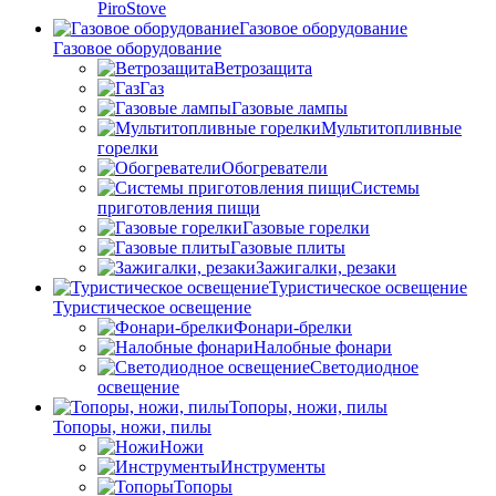
PiroStove
Газовое оборудование
Газовое оборудование
Ветрозащита
Газ
Газовые лампы
Мультитопливные
горелки
Обогреватели
Системы
приготовления пищи
Газовые горелки
Газовые плиты
Зажигалки, резаки
Туристическое освещение
Туристическое освещение
Фонари-брелки
Налобные фонари
Светодиодное
освещение
Топоры, ножи, пилы
Топоры, ножи, пилы
Ножи
Инструменты
Топоры