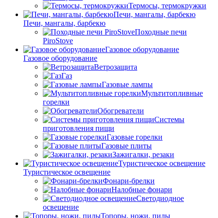
Термосы, термокружки
Печи, мангалы, барбекю
Печи, мангалы, барбекю
Походные печи
PiroStove
Газовое оборудование
Газовое оборудование
Ветрозащита
Газ
Газовые лампы
Мультитопливные
горелки
Обогреватели
Системы
приготовления пищи
Газовые горелки
Газовые плиты
Зажигалки, резаки
Туристическое освещение
Туристическое освещение
Фонари-брелки
Налобные фонари
Светодиодное
освещение
Топоры, ножи, пилы