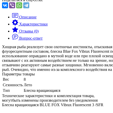
Описание
Характеристики
Отзывы (0)
Вопрос-ответ
Хищная рыба реализует свои охотничьи инстинкты, отыскивая ж
флуоресцентным составом, блесна Blue Fox Vibrax Fluorescen
использование оправдано в мутной воде или при плохой освеще
связывают с их активным воздействием не только на зрение, н
отзывчиво реагируют самые разные хищники. Мгновенно включ
рыб. Очевидно, что именно из-за комплексного воздействия на 
Параметры товары
Вес
8
Сезонность
Лето
Тип
Блесна вращающаяся
Технические характеристики и комплектация товара,
могутбыть изменены производителем без уведомления
Блесна вращающаяся BLUE FOX Vibrax Fluorescent 3 /SFR