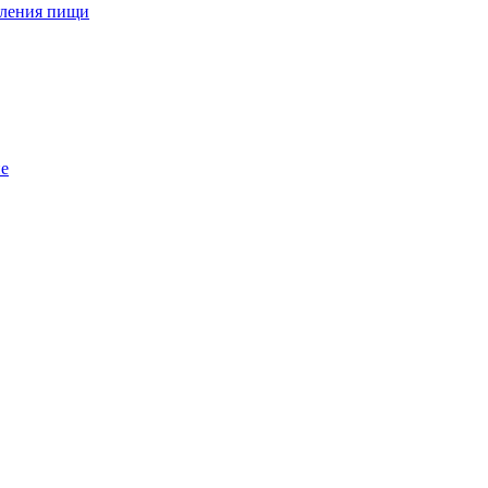
вления пищи
е