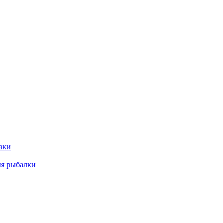
аки
ля рыбалки