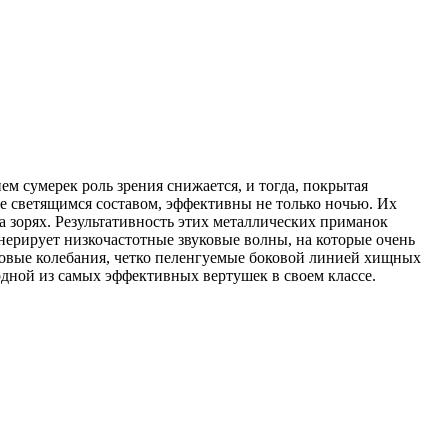
м сумерек роль зрения снижается, и тогда, покрытая
ые светящимся составом, эффективны не только ночью. Их
а зорях. Результативность этих металлических приманок
енерирует низкочастотные звуковые волны, на которые очень
овые колебания, четко пеленгуемые боковой линией хищных
я одной из самых эффективных вертушек в своем классе.