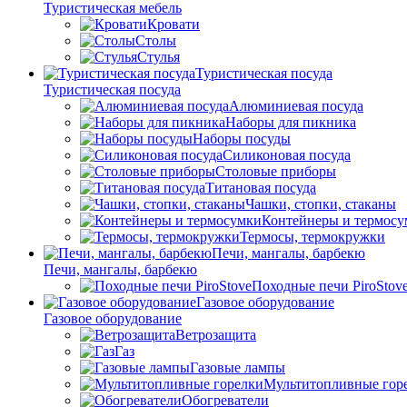
Туристическая мебель
Кровати
Столы
Стулья
Туристическая посуда
Туристическая посуда
Алюминиевая посуда
Наборы для пикника
Наборы посуды
Силиконовая посуда
Столовые приборы
Титановая посуда
Чашки, стопки, стаканы
Контейнеры и термосу
Термосы, термокружки
Печи, мангалы, барбекю
Печи, мангалы, барбекю
Походные печи PiroStov
Газовое оборудование
Газовое оборудование
Ветрозащита
Газ
Газовые лампы
Мультитопливные гор
Обогреватели