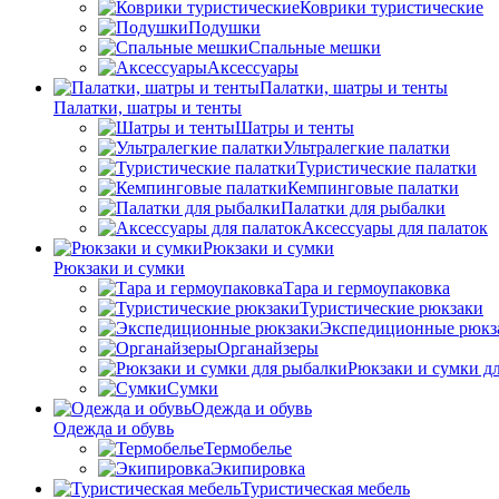
Коврики туристические
Подушки
Спальные мешки
Аксессуары
Палатки, шатры и тенты
Палатки, шатры и тенты
Шатры и тенты
Ультралегкие палатки
Туристические палатки
Кемпинговые палатки
Палатки для рыбалки
Аксессуары для палаток
Рюкзаки и сумки
Рюкзаки и сумки
Тара и гермоупаковка
Туристические рюкзаки
Экспедиционные рюкз
Органайзеры
Рюкзаки и сумки д
Сумки
Одежда и обувь
Одежда и обувь
Термобелье
Экипировка
Туристическая мебель