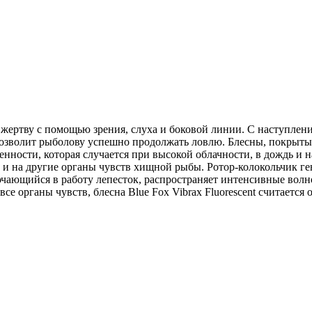
ертву с помощью зрения, слуха и боковой линии. С наступление
t позволит рыболову успешно продолжать ловлю. Блесны, покрыт
нности, которая случается при высокой облачности, в дождь и н
о и на другие органы чувств хищной рыбы. Ротор-колокольчик г
ающийся в работу лепесток, распространяет интенсивные волн
все органы чувств, блесна Blue Fox Vibrax Fluorescent считаетс