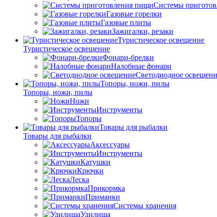
Системы пригото
Газовые горелки
Газовые плиты
Зажигалки, резаки
Туристическое освещение
Туристическое освещение
Фонари-брелки
Налобные фонари
Светодиодное освещени
Топоры, ножи, пилы
Топоры, ножи, пилы
Ножи
Инструменты
Топоры
Товары для рыбалки
Товары для рыбалки
Аксессуары
Инструменты
Катушки
Крючки
Леска
Прикормка
Приманки
Системы хранения
Удилища