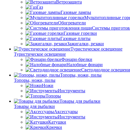
Ветрозащита
Газ
Газовые лампы
Мультитопливные гор
Обогреватели
Системы пригото
Газовые горелки
Газовые плиты
Зажигалки, резаки
Туристическое освещение
Туристическое освещение
Фонари-брелки
Налобные фонари
Светодиодное освещени
Топоры, ножи, пилы
Топоры, ножи, пилы
Ножи
Инструменты
Топоры
Товары для рыбалки
Товары для рыбалки
Аксессуары
Инструменты
Катушки
Крючки