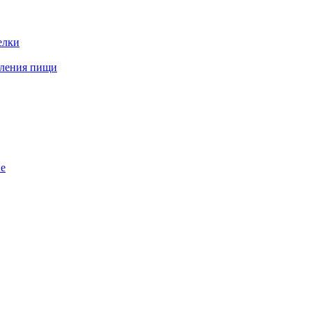
елки
вления пищи
е