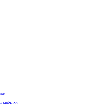
аки
ля рыбалки