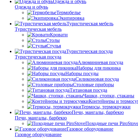
Одежда и обувь
Одежда и обувь
Термобелье
Экипировка
Туристическая мебель
Туристическая мебель
Кровати
Столы
Стулья
Туристическая посуда
Туристическая посуда
Алюминиевая посуда
Наборы для пикника
Наборы посуды
Силиконовая посуда
Столовые приборы
Титановая посуда
Чашки, стопки, стаканы
Контейнеры и термосу
Термосы, термокружки
Печи, мангалы, барбекю
Печи, мангалы, барбекю
Походные печи PiroStov
Газовое оборудование
Газовое оборудование